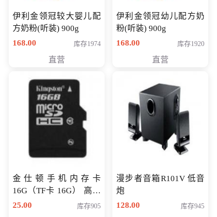
伊利金领冠较大婴儿配
伊利金领冠幼儿配方奶
方奶粉(听装) 900g
粉(听装) 900g
168.00
168.00
库存1974
库存1920
直营
直营
金仕顿手机内存卡
漫步者音箱R101V 低音
16G（TF卡 16G） 高速
炮
卡 CLASS 10
25.00
128.00
库存905
库存945