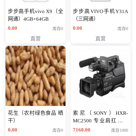
步步高手机vivo X9（全
步步高VIVO手机Y31A
网通）4GB+64GB
（三网通）
0.00
0.00
库存0
库存0
直营
直营
花生（农村绿色食品 晒
索尼（SONY）HXR-
干）
MC2500 专业肩扛式存
储卡全高清摄录一体机
0.00
7168.00
库存0
库存1000
婚庆 直播 团拜会 专业高