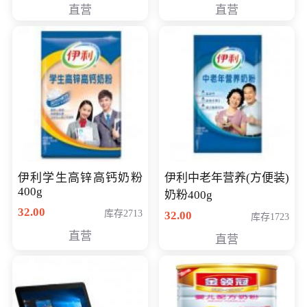
直营
直营
清入门级摄像机
伊利学生高锌高钙奶粉
伊利中老年营养(方便装)
400g
奶粉400g
32.00
库存2713
32.00
库存1723
直营
直营