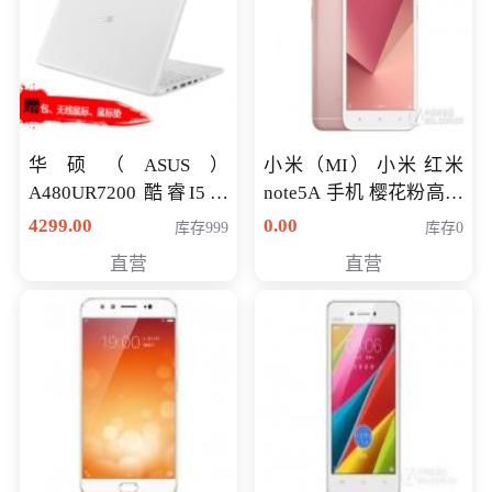
华硕（ASUS）
小米（MI） 小米 红米
A480UR7200 酷睿I5超
note5A 手机 樱花粉高配
薄学生办公游戏独显笔
版 全网通(3G+32G)
4299.00
0.00
库存999
库存0
记本电脑 金色 I5-7200
直营
直营
NV930-2G独