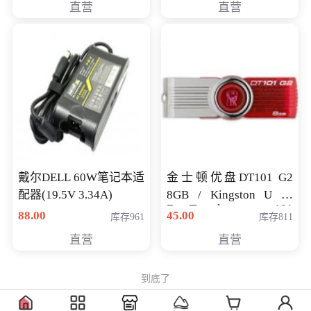
直营
直营
戴尔DELL 60W笔记本适
金士顿优盘DT101 G2
配器(19.5V 3.34A)
8GB / Kingston U 盘
DataTraveler 101
88.00
45.00
库存961
库存811
Generati
直营
直营
到底了