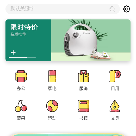
默认关键字
办公
家电
服饰
日用
蔬果
运动
书籍
文具