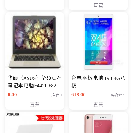
直营
华硕（ASUS）华硕顽石
台电平板电脑T98 4G八
笔记本电脑F442UF8250
核
八代独显轻薄办公商务
0.00
618.00
库存0
库存899
游戏笔记本 火爆推荐
直营
直营