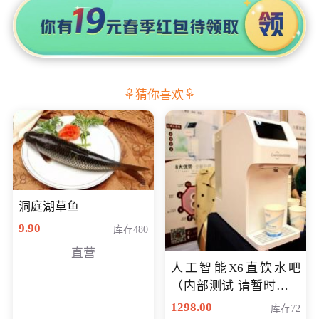
猜你喜欢
洞庭湖草鱼
9.90
库存480
直营
人工智能X6直饮水吧
（内部测试 请暂时不要
购买）
1298.00
库存72