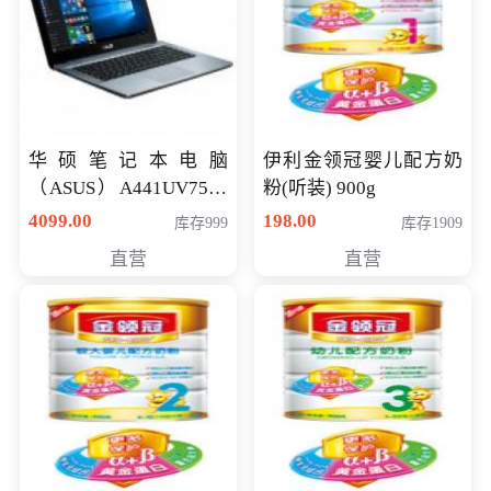
华硕笔记本电脑
伊利金领冠婴儿配方奶
（ASUS）A441UV7500
粉(听装) 900g
顽石（7代i7-7500U 4G
4099.00
198.00
库存999
库存1909
500G GT920MX 独显）
直营
直营
14英寸