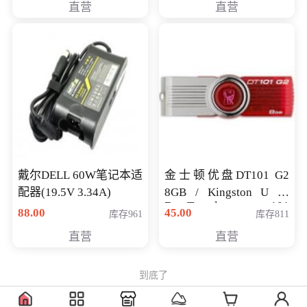
直营
直营
戴尔DELL 60W笔记本适
金士顿优盘DT101 G2
配器(19.5V 3.34A)
8GB / Kingston U 盘
DataTraveler 101
88.00
45.00
库存961
库存811
Generati
直营
直营
到底了