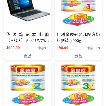
华硕笔记本电脑
伊利金领冠婴儿配方奶
（ASUS）A441UV7500
粉(听装) 900g
顽石（7代i7-7500U 4G
4099.00
198.00
库存999
库存1909
500G GT920MX 独显）
直营
直营
14英寸