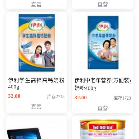
直营
直营
清入门级摄像机
伊利学生高锌高钙奶粉
伊利中老年营养(方便装)
400g
奶粉400g
32.00
库存2713
32.00
库存1723
直营
直营