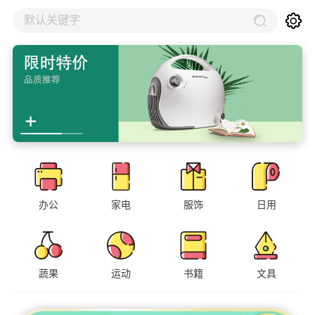
默认关键字
办公
家电
服饰
日用
蔬果
运动
书籍
文具