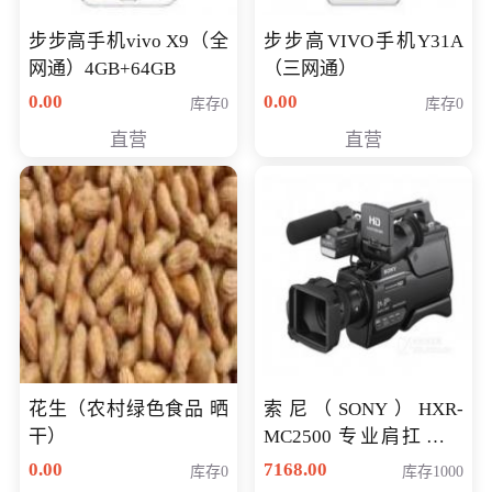
步步高手机vivo X9（全
步步高VIVO手机Y31A
网通）4GB+64GB
（三网通）
0.00
0.00
库存0
库存0
直营
直营
花生（农村绿色食品 晒
索尼（SONY）HXR-
干）
MC2500 专业肩扛式存
储卡全高清摄录一体机
0.00
7168.00
库存0
库存1000
婚庆 直播 团拜会 专业高