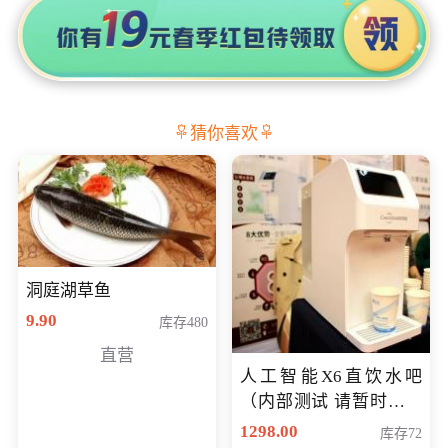
猜你喜欢
洞庭湖草鱼
9.90
库存480
直营
人工智能X6直饮水吧
（内部测试 请暂时不要
购买）
1298.00
库存72