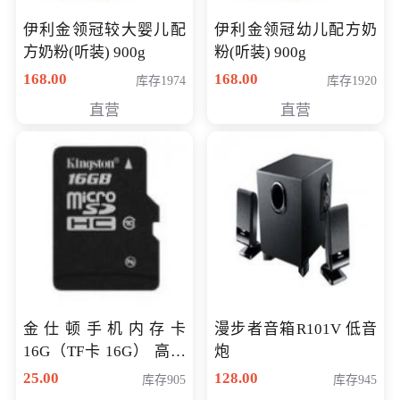
伊利金领冠较大婴儿配
伊利金领冠幼儿配方奶
方奶粉(听装) 900g
粉(听装) 900g
168.00
168.00
库存1974
库存1920
直营
直营
金仕顿手机内存卡
漫步者音箱R101V 低音
16G（TF卡 16G） 高速
炮
卡 CLASS 10
25.00
128.00
库存905
库存945