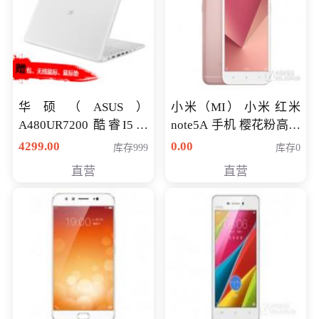
华硕（ASUS）
小米（MI） 小米 红米
A480UR7200 酷睿I5超
note5A 手机 樱花粉高配
薄学生办公游戏独显笔
版 全网通(3G+32G)
4299.00
0.00
库存999
库存0
记本电脑 金色 I5-7200
直营
直营
NV930-2G独