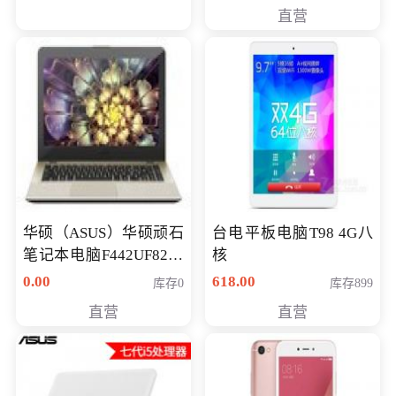
直营
华硕（ASUS）华硕顽石
台电平板电脑T98 4G八
笔记本电脑F442UF8250
核
八代独显轻薄办公商务
0.00
618.00
库存0
库存899
游戏笔记本 火爆推荐
直营
直营